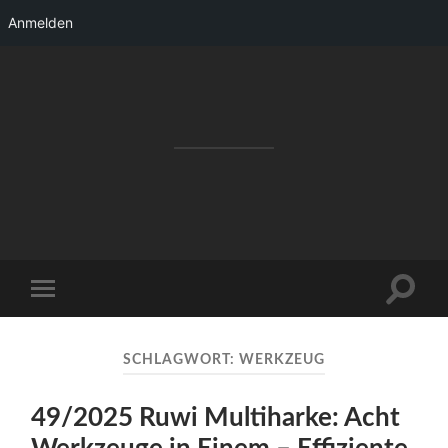
Anmelden
RAKETENSTART
Pro Jahr 77 kreative Ideen, die es schaffen
können ...
Suchfe
Mobile-
ein-/a
Menü
ein-/ausblenden
SCHLAGWORT:
WERKZEUG
49/2025 Ruwi Multiharke: Acht