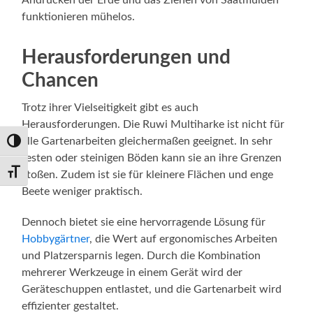
Andrücken der Erde und das Ziehen von Saatmulden
funktionieren mühelos.
Herausforderungen und
Chancen
Trotz ihrer Vielseitigkeit gibt es auch
Herausforderungen. Die Ruwi Multiharke ist nicht für
alle Gartenarbeiten gleichermaßen geeignet. In sehr
Umschalten auf hohe Kontraste
festen oder steinigen Böden kann sie an ihre Grenzen
Schrift vergrößern
stoßen. Zudem ist sie für kleinere Flächen und enge
Beete weniger praktisch.
Dennoch bietet sie eine hervorragende Lösung für
Hobbygärtner
, die Wert auf ergonomisches Arbeiten
und Platzersparnis legen. Durch die Kombination
mehrerer Werkzeuge in einem Gerät wird der
Geräteschuppen entlastet, und die Gartenarbeit wird
effizienter gestaltet.