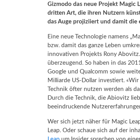
Gizmodo das neue Projekt Magic Le
dritten Art, die ihren Nutzern künst
das Auge projiziiert und damit die 
Eine neue Technologie namens „Mag
bzw. damit das ganze Leben umkre
innovativen Projekts Rony Abovitz. 
überzeugend. So haben in das 201
Google und Qualcomm sowie weiter
Milliarde US-Dollar investiert. «W
Technik öfter nutzen werden als da
Durch die Technik, die Abiovitz lie
beeindruckende Nutzererfahrungen
Wer sich jetzt näher für Magic Leap
Leap. Oder schaue sich auf der inh
Leap
um.Insider sprechen von einer