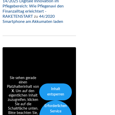
14/2025 Digitale Innovation im
Pflegebereich: Wie Pflegenavi den
Finanzalltag erleichtert -
RAKETENSTART
zu
44/2020
Smartphone am Akkumaten laden
Sie sehen gerade
einen
Platzhalterinhalt von
Inhalt
X
. Um auf den
entsperren
eigentlichen Inhalt
zuzugreifen, klicken
Sie auf die
Erforderlichen
Schaltfläche unten.
Service
Bitte beachten Sie,