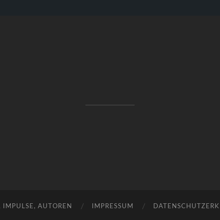
RAKETENSTART
Pro Jahr 77 kreative Ideen, die es schaffen können ...
, IMPULSE, AUTOREN
IMPRESSUM
DATENSCHUTZER