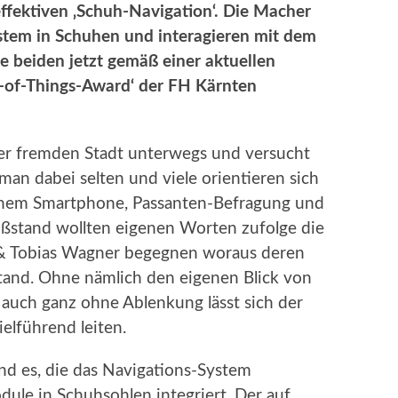
ffektiven ‚Schuh-Navigation‘. Die Macher
stem in Schuhen und interagieren mit dem
ie beiden jetzt gemäß einer aktuellen
t-of-Things-Award‘ der FH Kärnten
iner fremden Stadt unterwegs und versucht
 man dabei selten und viele orientieren sich
enem Smartphone, Passanten-Befragung und
ißstand wollten eigenen Worten zufolge die
r & Tobias Wagner begegnen woraus deren
tand. Ohne nämlich den eigenen Blick von
auch ganz ohne Ablenkung lässt sich der
elführend leiten.
ind es, die das Navigations-System
le in Schuhsohlen integriert. Der auf