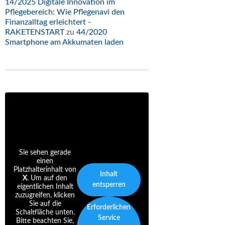
14/2025 Digitale Innovation im
Pflegebereich: Wie Pflegenavi den
Finanzalltag erleichtert -
RAKETENSTART
zu
44/2020
Smartphone am Akkumaten laden
Sie sehen gerade
einen
Platzhalterinhalt von
Inhalt
X
. Um auf den
entsperren
eigentlichen Inhalt
zuzugreifen, klicken
Sie auf die
Erforderlichen
Schaltfläche unten.
Service
Bitte beachten Sie,