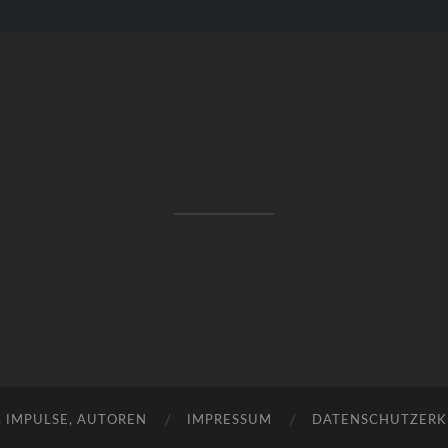
RAKETENSTART
Pro Jahr 77 kreative Ideen, die es schaffen können ...
, IMPULSE, AUTOREN
IMPRESSUM
DATENSCHUTZER