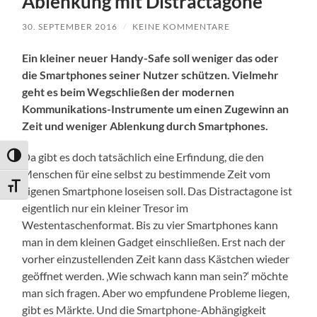
Ablenkung mit Distractagone
30. SEPTEMBER 2016
/
KEINE KOMMENTARE
Ein kleiner neuer Handy-Safe soll weniger das oder
die Smartphones seiner Nutzer schützen. Vielmehr
geht es beim Wegschließen der modernen
Kommunikations-Instrumente um einen Zugewinn an
Zeit und weniger Ablenkung durch Smartphones.
Da gibt es doch tatsächlich eine Erfindung, die den
Umschalten auf hohe Kontraste
Menschen für eine selbst zu bestimmende Zeit vom
Schrift vergrößern
eigenen Smartphone loseisen soll. Das Distractagone ist
eigentlich nur ein kleiner Tresor im
Westentaschenformat. Bis zu vier Smartphones kann
man in dem kleinen Gadget einschließen. Erst nach der
vorher einzustellenden Zeit kann dass Kästchen wieder
geöffnet werden. ‚Wie schwach kann man sein?‘ möchte
man sich fragen. Aber wo empfundene Probleme liegen,
gibt es Märkte. Und die Smartphone-Abhängigkeit