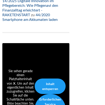
14/2025 Digitale Innovation im
Pflegebereich: Wie Pflegenavi den
Finanzalltag erleichtert -
RAKETENSTART
zu
44/2020
Smartphone am Akkumaten laden
Sie sehen gerade
einen
Platzhalterinhalt
X
Inhalt
von
. Um auf den
eigentlichen Inhalt
entsperren
zuzugreifen, klicken
Sie auf die
Erforderlichen
Schaltfläche unten.
Bitte beachten Sie,
Service