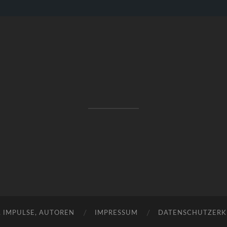
RAKETENSTART
Pro Jahr 77 kreative Ideen, die es schaffen können ...
, IMPULSE, AUTOREN
IMPRESSUM
DATENSCHUTZER