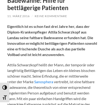
Badewanne: Hilfe für
bettlägerige Patienten
11. MÄRZ 2016
/
KEINE KOMMENTARE
Eigentlich ist es schon fast drei Jahre her, dass der
Diplom-Krankenpfleger Attila Schwarzkopf aus
Landau seine faltbare Badewanne erfunden hat. Die
Innovation ermöglicht bettlägerigen Patienten sowohl
eine erfrischende Dusche als auch das partielle
Vollbad und ist leicht anzuwenden.
Attila Schwarzkopf heißt der Mann, der temporär oder
langfristig Bettlägerigen das Leben ein kleines bisschen
schöner macht. Seine Erfindung, die er mittlerweile
unter der Marke
Sanosphera
vertreibt, ist eine faltbare
Badewanne, die theoretisch von einer entsprechend
Umschalten auf hohe Kontraste
angelernten Person aufgebaut und benutzt werden
Schrift vergrößern
kann. Mit ein paar einfachen Handgriffen wird die
viereckige Faltwanne zunächst auf die Matratze des