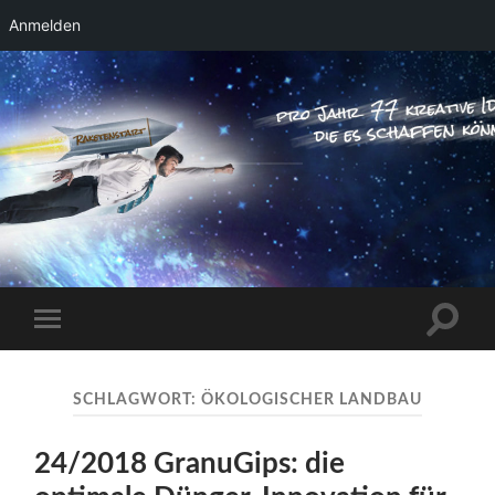
Anmelden
RAKETENSTART
Pro Jahr 77 kreative Ideen, die es schaffen
können ...
Suchfe
Mobile-
ein-/a
Menü
ein-/ausblenden
SCHLAGWORT:
ÖKOLOGISCHER LANDBAU
24/2018 GranuGips: die