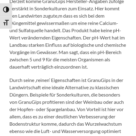
Derzeit komme GranuGips Hersteller-Angaben zufolge
verstärkt in Sonderkulturen zum Einsatz. Hier kommt
Umschalten auf hohe Kontraste
den Landwirten zugute,m dass es sich bei dem
Düngemittel gewissermaßen um eine reine Calcium-
Schrift vergrößern
und Sulfatquelle handelt. Das Produkt habe keine pH-
Wert verändernden Eigenschaften. Der pH-Wert hat im
Landbau starken Einfluss auf biologische und chemische
Vorgänge im Gewässer. Man sagt, dass ein pH-Bereich
zwischen 5 und 9 für die meisten Organismen als
dauerhaft verträglich einzuordnen ist.
Durch seine ‚reinen‘ Eigenschaften ist GranuGips in der
Landwirtschaft eine ideale Alternative zu klassischen
Düngern. Beispiele für Sonderkulturen, die besonders
von GranuGips profitieren sind der Weinbau oder auch
der Hopfen- oder Spargelanbau. Von Vorteil ist hier vor
allem, dass es zu einer deutlichen Verbesserung der
Bodenstruktur komme, dadurch das Wurzelwachstum
ebenso wie die Luft- und Wasserversorgung optimiert