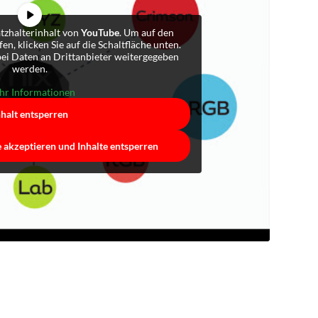
atzhalterinhalt von
YouTube
. Um auf den
fen, klicken Sie auf die Schaltfläche unten.
abei Daten an Drittanbieter weitergegeben
werden.
r Informationen
nhalt entsperren
e akzeptieren und Inhalte entsperren