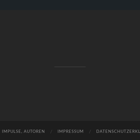
RAKETENSTART
Pro Jahr 77 kreative Ideen, die es schaffen können ...
, IMPULSE, AUTOREN
IMPRESSUM
DATENSCHUTZERK