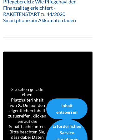
Pflegebereich: Wie Pflegenavi den
Finanzalltag erleichtert -
RAKETENSTART
zu
44/2020
Smartphone am Akkumaten laden
Sie sehen gerade
einen
Platzhalterinhalt
von
X
. Um auf den
Inhalt
eigentlichen Inhalt
entsperren
zuzugreifen, klicken
Sie auf die
Erforderlichen
Schaltfläche unten.
Bitte beachten Sie,
Service
dass dabei Daten
akzeptieren