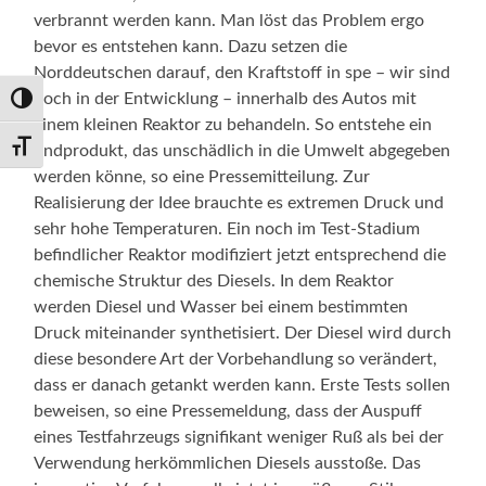
verbrannt werden kann. Man löst das Problem ergo
bevor es entstehen kann. Dazu setzen die
Norddeutschen darauf, den Kraftstoff in spe – wir sind
noch in der Entwicklung – innerhalb des Autos mit
Umschalten auf hohe Kontraste
einem kleinen Reaktor zu behandeln. So entstehe ein
Schrift vergrößern
Endprodukt, das unschädlich in die Umwelt abgegeben
werden könne, so eine Pressemitteilung. Zur
Realisierung der Idee brauchte es extremen Druck und
sehr hohe Temperaturen. Ein noch im Test-Stadium
befindlicher Reaktor modifiziert jetzt entsprechend die
chemische Struktur des Diesels. In dem Reaktor
werden Diesel und Wasser bei einem bestimmten
Druck miteinander synthetisiert. Der Diesel wird durch
diese besondere Art der Vorbehandlung so verändert,
dass er danach getankt werden kann. Erste Tests sollen
beweisen, so eine Pressemeldung, dass der Auspuff
eines Testfahrzeugs signifikant weniger Ruß als bei der
Verwendung herkömmlichen Diesels ausstoße. Das