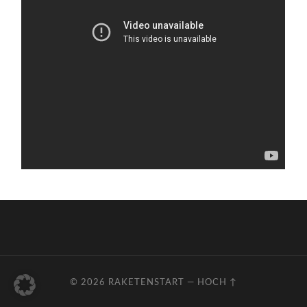
© 2026
RAKETENSTART
—
HOCH ↑