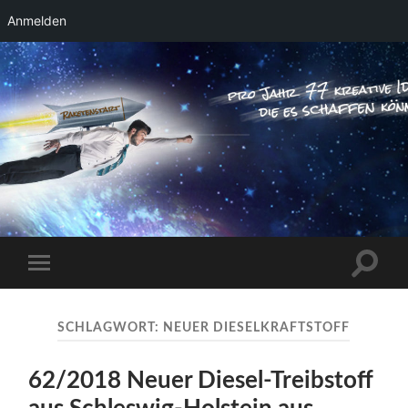
Anmelden
RAKETENSTART
Pro Jahr 77 kreative Ideen, die es schaffen
können ...
Suchfe
Mobile-
ein-/a
Menü
ein-/ausblenden
SCHLAGWORT:
NEUER DIESELKRAFTSTOFF
62/2018 Neuer Diesel-Treibstoff