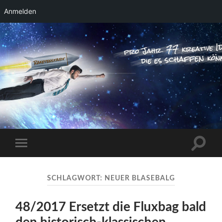
Anmelden
RAKETENSTART
Pro Jahr 77 kreative Ideen, die es schaffen
können ...
Suchfe
Mobile-
ein-/a
Menü
ein-/ausblenden
SCHLAGWORT:
NEUER BLASEBALG
48/2017 Ersetzt die Fluxbag bald