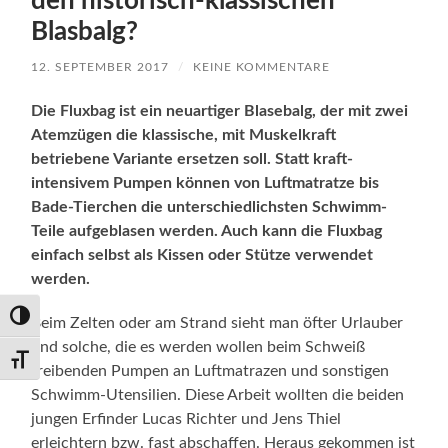
den historisch-klassischen
Blasbalg?
12. SEPTEMBER 2017
/
KEINE KOMMENTARE
Die Fluxbag ist ein neuartiger Blasebalg, der mit zwei
Atemzügen die klassische, mit Muskelkraft
betriebene Variante ersetzen soll. Statt kraft-
intensivem Pumpen können von Luftmatratze bis
Bade-Tierchen die unterschiedlichsten Schwimm-
Teile aufgeblasen werden. Auch kann die Fluxbag
einfach selbst als Kissen oder Stütze verwendet
werden.
Umschalten auf hohe Kontraste
Beim Zelten oder am Strand sieht man öfter Urlauber
und solche, die es werden wollen beim Schweiß
Schrift vergrößern
treibenden Pumpen an Luftmatrazen und sonstigen
Schwimm-Utensilien. Diese Arbeit wollten die beiden
jungen Erfinder Lucas Richter und Jens Thiel
erleichtern bzw. fast abschaffen. Heraus gekommen ist