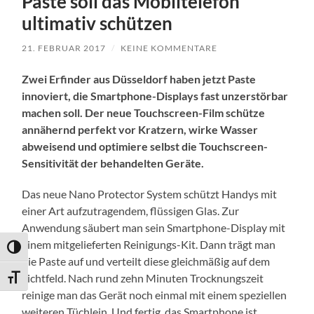
Paste soll das Mobiltelefon
ultimativ schützen
21. FEBRUAR 2017
/
KEINE KOMMENTARE
Zwei Erfinder aus Düsseldorf haben jetzt Paste
innoviert, die Smartphone-Displays fast unzerstörbar
machen soll. Der neue Touchscreen-Film schütze
annähernd perfekt vor Kratzern, wirke Wasser
abweisend und optimiere selbst die Touchscreen-
Sensitivität der behandelten Geräte.
Das neue Nano Protector System schützt Handys mit
einer Art aufzutragendem, flüssigen Glas. Zur
Anwendung säubert man sein Smartphone-Display mit
einem mitgelieferten Reinigungs-Kit. Dann trägt man
Umschalten auf hohe Kontraste
die Paste auf und verteilt diese gleichmäßig auf dem
Sichtfeld. Nach rund zehn Minuten Trocknungszeit
Schrift vergrößern
reinige man das Gerät noch einmal mit einem speziellen
weiteren Tüchlein. Und fertig, das Smartphone ist