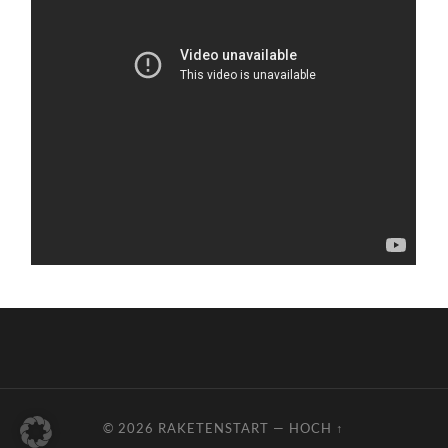
© 2026
RAKETENSTART
—
HOCH ↑