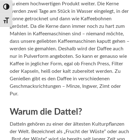
zu einem hochwertigen Produkt weiter. Die Kerne
Umschalten auf hohe Kontraste
werden zwei Tage am Stück in Wasser eingelegt, in der
Sonne getrocknet und dann wie Kaffeebohnen
Schrift vergrößern
geröstet. Da die Kerne dann immer noch zu hart zum
Mahlen in Kaffeemaschinen sind – niemand möchte,
dass unsere geliebten Kaffeemaschinen kaputt gehen –
werden sie gemahlen. Deshalb wird der Daffee auch
nur in Pulverform angeboten. So kann er genauso wie
Kaffee in jeglicher Form, egal ob French Press, Filter
oder Kapseln, heiß oder kalt zubereitet werden. Zu
Genießen gibt es den Daffee in verschiedenen
Geschmacksrichtungen – Minze, Ingwer, Zimt oder
Pur.
Warum die Dattel?
Datteln gehören zu einer der ältesten Kulturpflanzen
der Welt. Bezeichnet als „Frucht der Wüste“ oder auch
„Brot der Wüste“ wird sie bereits seit langer Zeit von