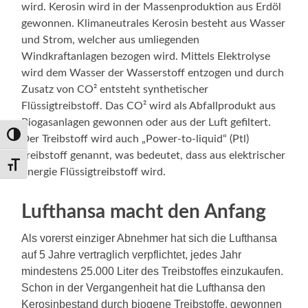
wird. Kerosin wird in der Massenproduktion aus Erdöl
gewonnen. Klimaneutrales Kerosin besteht aus Wasser
und Strom, welcher aus umliegenden
Windkraftanlagen bezogen wird. Mittels Elektrolyse
wird dem Wasser der Wasserstoff entzogen und durch
Zusatz von CO² entsteht synthetischer
Flüssigtreibstoff. Das CO² wird als Abfallprodukt aus
Biogasanlagen gewonnen oder aus der Luft gefiltert.
Umschalten auf hohe Kontraste
Der Treibstoff wird auch „Power-to-liquid“ (Ptl)
Treibstoff genannt, was bedeutet, dass aus elektrischer
Schrift vergrößern
Energie Flüssigtreibstoff wird.
Lufthansa macht den Anfang
Als vorerst einziger Abnehmer hat sich die Lufthansa
auf 5 Jahre vertraglich verpflichtet, jedes Jahr
mindestens 25.000 Liter des Treibstoffes einzukaufen.
Schon in der Vergangenheit hat die Lufthansa den
Kerosinbestand durch biogene Treibstoffe, gewonnen