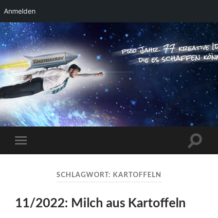
Anmelden
RAKETENSTART
Pro Jahr 77 kreative Ideen, die es schaffen
können ...
Suchfe
Mobile-
ein-/a
Menü
ein-/ausblenden
SCHLAGWORT:
KARTOFFELN
11/2022: Milch aus Kartoffeln