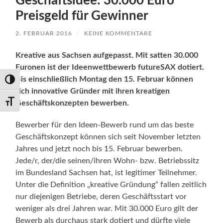
Geschäftsidee: 30.000 Euro
Preisgeld für Gewinner
2. FEBRUAR 2016
/
KEINE KOMMENTARE
Kreative aus Sachsen aufgepasst. Mit satten 30.000
Euronen ist der Ideenwettbewerb futureSAX dotiert.
Bis einschließlich Montag den 15. Februar können
Umschalten auf hohe Kontraste
sich innovative Gründer mit ihren kreatigen
Geschäftskonzepten bewerben.
Schrift vergrößern
Bewerber für den Ideen-Bewerb rund um das beste
Geschäftskonzept können sich seit November letzten
Jahres und jetzt noch bis 15. Februar bewerben.
Jede/r, der/die seinen/ihren Wohn- bzw. Betriebssitz
im Bundesland Sachsen hat, ist legitimer Teilnehmer.
Unter die Definition „kreative Gründung“ fallen zeitlich
nur diejenigen Betriebe, deren Geschäftsstart vor
weniger als drei Jahren war. Mit 30.000 Euro gilt der
Bewerb als durchaus stark dotiert und dürfte viele