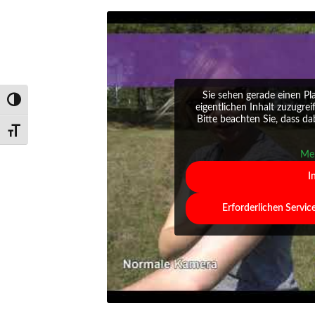
Sie sehen gerade einen Pl
Umschalten auf hohe Kontraste
eigentlichen Inhalt zuzugrei
Bitte beachten Sie, dass d
Schrift vergrößern
Meh
I
Erforderlichen Servic