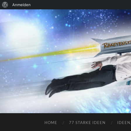
Über
Anmelden
WordPress
HOME
77 STARKE IDEEN
IDEEN