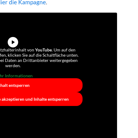
ier die Kampagne
.
atzhalterinhalt von
YouTube
. Um auf den
fen, klicken Sie auf die Schaltfläche unten.
abei Daten an Drittanbieter weitergegeben
werden.
r Informationen
nhalt entsperren
e akzeptieren und Inhalte entsperren