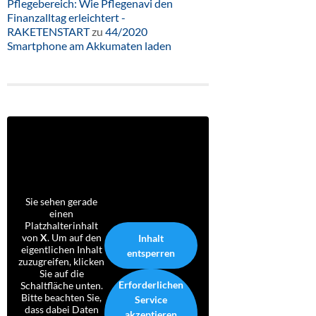
Pflegebereich: Wie Pflegenavi den
Finanzalltag erleichtert -
RAKETENSTART
zu
44/2020
Smartphone am Akkumaten laden
Sie sehen gerade
einen
Platzhalterinhalt
von
X
. Um auf den
Inhalt
eigentlichen Inhalt
entsperren
zuzugreifen, klicken
Sie auf die
Erforderlichen
Schaltfläche unten.
Bitte beachten Sie,
Service
dass dabei Daten
akzeptieren