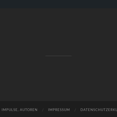
RAKETENSTART
Pro Jahr 77 kreative Ideen, die es schaffen können ...
, IMPULSE, AUTOREN
IMPRESSUM
DATENSCHUTZERK