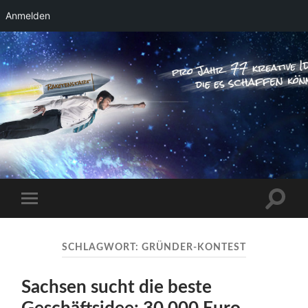
Anmelden
RAKETENSTART
Pro Jahr 77 kreative Ideen, die es schaffen
können ...
Suchfe
Mobile-
ein-/a
Menü
ein-/ausblenden
SCHLAGWORT:
GRÜNDER-KONTEST
Sachsen sucht die beste