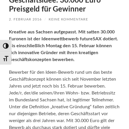
Geschäftsidee: 30.000 Euro
Preisgeld für Gewinner
2. FEBRUAR 2016
/
KEINE KOMMENTARE
Kreative aus Sachsen aufgepasst. Mit satten 30.000
Euronen ist der Ideenwettbewerb futureSAX dotiert.
Bis einschließlich Montag den 15. Februar können
Umschalten auf hohe Kontraste
sich innovative Gründer mit ihren kreatigen
Geschäftskonzepten bewerben.
Schrift vergrößern
Bewerber für den Ideen-Bewerb rund um das beste
Geschäftskonzept können sich seit November letzten
Jahres und jetzt noch bis 15. Februar bewerben.
Jede/r, der/die seinen/ihren Wohn- bzw. Betriebssitz
im Bundesland Sachsen hat, ist legitimer Teilnehmer.
Unter die Definition „kreative Gründung“ fallen zeitlich
nur diejenigen Betriebe, deren Geschäftsstart vor
weniger als drei Jahren war. Mit 30.000 Euro gilt der
Bewerb als durchaus stark dotiert und dürfte viele