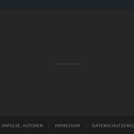
RAKETENSTART
Pro Jahr 77 kreative Ideen, die es schaffen können ...
, IMPULSE, AUTOREN
IMPRESSUM
DATENSCHUTZERK