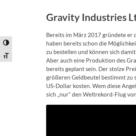
Gravity Industries L
Bereits im März 2017 gründete er d
haben bereits schon die Möglichke
Umschalten auf hohe Kontraste
zu bestellen und können sich damit
Schrift vergrößern
Aber auch eine Produktion des Grav
bereits geplant sein. Der stolze Pr
größeren Geldbeutel bestimmt zu se
US-Dollar kosten. Wem diese Angel
sich „nur“ den Weltrekord-Flug vo