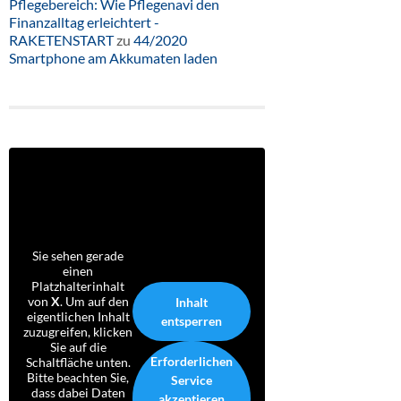
Pflegebereich: Wie Pflegenavi den
Finanzalltag erleichtert -
RAKETENSTART
zu
44/2020
Smartphone am Akkumaten laden
Sie sehen gerade
einen
Platzhalterinhalt
von
X
. Um auf den
Inhalt
eigentlichen Inhalt
entsperren
zuzugreifen, klicken
Sie auf die
Erforderlichen
Schaltfläche unten.
Bitte beachten Sie,
Service
dass dabei Daten
akzeptieren