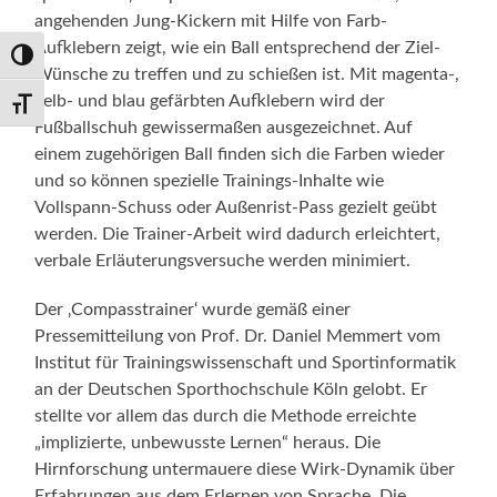
angehenden Jung-Kickern mit Hilfe von Farb-
Aufklebern zeigt, wie ein Ball entsprechend der Ziel-
Umschalten auf hohe Kontraste
Wünsche zu treffen und zu schießen ist. Mit magenta-,
gelb- und blau gefärbten Aufklebern wird der
Schrift vergrößern
Fußballschuh gewissermaßen ausgezeichnet. Auf
einem zugehörigen Ball finden sich die Farben wieder
und so können spezielle Trainings-Inhalte wie
Vollspann-Schuss oder Außenrist-Pass gezielt geübt
werden. Die Trainer-Arbeit wird dadurch erleichtert,
verbale Erläuterungsversuche werden minimiert.
Der ‚Compasstrainer‘ wurde gemäß einer
Pressemitteilung von Prof. Dr. Daniel Memmert vom
Institut für Trainingswissenschaft und Sportinformatik
an der Deutschen Sporthochschule Köln gelobt. Er
stellte vor allem das durch die Methode erreichte
„implizierte, unbewusste Lernen“ heraus. Die
Hirnforschung untermauere diese Wirk-Dynamik über
Erfahrungen aus dem Erlernen von Sprache. Die