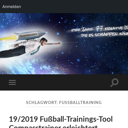
Anmelden
RAKETENSTART
Pro Jahr 77 kreative Ideen, die es schaffen
können ...
Suchfe
Mobile-
ein-/a
Menü
ein-/ausblenden
SCHLAGWORT:
FUSSBALLTRAINING
19/2019 Fußball-Trainings-Tool