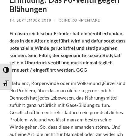
Erfindung: Das Po-Ventil gegen
Blähungen
14. SEPTEMBER 2018
/
KEINE KOMMENTARE
Ein österreichischer Erfinder hat ein Ventil erfunden,
dass in den After eingeführt wird und dafür sorgt dass
potenzielle Winde geruchsfrei und stetig abgehen
können. Sein Filter, der sogenannte ‚oxxxo Bodykat‘
sei ein Überdruckventil und muss einmal täglich
erneuert / eingeführt werden. GGG
Umschalten auf hohe Kontraste
Flatulenz, Körperwinde oder im Volksmund ‚Fürze‘ sind
Schrift vergrößern
ein Problem, über das man nicht so gerne spricht.
Dennoch hat jedes Lebewesen, das Nahrungsmittel
zuführt ganz natürlich mit Gase-Bildung zu tun.
Gesellschaftlich entsteht dadurch ein grundsätzliches
Problem: wie und wo lässt man am besten seine
Winde gehen. So, dass diese niemanden stören. Und
auf eine Art, die nicht für blamabel oder gar widerlich