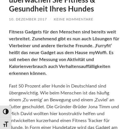
überwachen Sie Fitness &
Gesundheit Ihres Hundes
10. DEZEMBER 2017
/
KEINE KOMMENTARE
Fitness Gadgets für den Menschen sind bereits weit
verbreitet. Zunehmend gibt es nun auch Lösungen für
Vierbeiner und andere tierische Freunde. ‚Furryfit‘
heißt das neue Gadget aus dem Hause myWoffi. Es
soll neben der Messung von Aktivität und
Kalorienverbrauch auch Verhaltensauffälligkeiten
erkennen können.
Fast 50 Prozent aller Hunde in Deutschland sind
übergewichtig. Wie beim Menschen ist das häufig
einem ‚Zu wenig‘ an Bewegung und einem ‚Zuviel‘ an
Futter geschuldet. Die Gründer-Brüder Jona Timm und
Umschalten auf hohe Kontraste
Mich David wollten hier konstruktiv helfen und
entwickelten kurzerhand einen Fitness Tracker für
Schrift vergrößern
Hunde. In Form einer Hundetatze wird das Gadget am