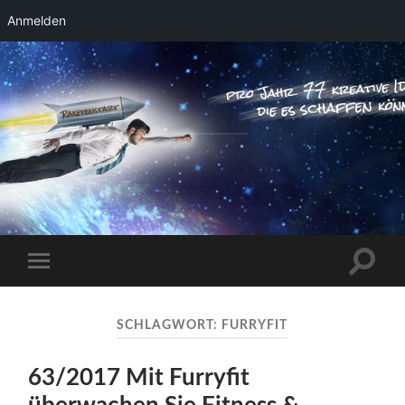
Anmelden
RAKETENSTART
Pro Jahr 77 kreative Ideen, die es schaffen
können ...
Suchfe
Mobile-
ein-/a
Menü
ein-/ausblenden
SCHLAGWORT:
FURRYFIT
63/2017 Mit Furryfit