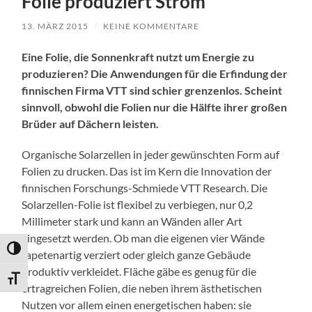
Folie produziert Strom
13. MÄRZ 2015
/
KEINE KOMMENTARE
Eine Folie, die Sonnenkraft nutzt um Energie zu
produzieren? Die Anwendungen für die Erfindung der
finnischen Firma VTT sind schier grenzenlos. Scheint
sinnvoll, obwohl die Folien nur die Hälfte ihrer großen
Brüder auf Dächern leisten.
Organische Solarzellen in jeder gewünschten Form auf
Folien zu drucken. Das ist im Kern die Innovation der
finnischen Forschungs-Schmiede VTT Research. Die
Solarzellen-Folie ist flexibel zu verbiegen, nur 0,2
Millimeter stark und kann an Wänden aller Art
eingesetzt werden. Ob man die eigenen vier Wände
Umschalten auf hohe Kontraste
tapetenartig verziert oder gleich ganze Gebäude
produktiv verkleidet. Fläche gäbe es genug für die
Schrift vergrößern
ertragreichen Folien, die neben ihrem ästhetischen
Nutzen vor allem einen energetischen haben: sie