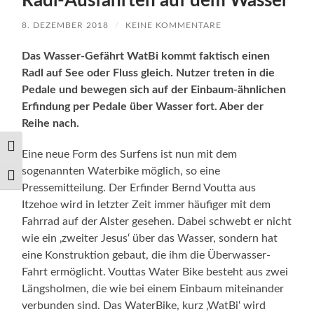
Radl-Ausfahrten auf dem Wasser
8. DEZEMBER 2018
/
KEINE KOMMENTARE
Das Wasser-Gefährt WatBi kommt faktisch einen
Radl auf See oder Fluss gleich. Nutzer treten in die
Pedale und bewegen sich auf der Einbaum-ähnlichen
Erfindung per Pedale über Wasser fort. Aber der
Reihe nach.
Umschalten auf hohe Kontraste
Eine neue Form des Surfens ist nun mit dem
sogenannten Waterbike möglich, so eine
Schrift vergrößern
Pressemitteilung. Der Erfinder Bernd Voutta aus
Itzehoe wird in letzter Zeit immer häufiger mit dem
Fahrrad auf der Alster gesehen. Dabei schwebt er nicht
wie ein ‚zweiter Jesus‘ über das Wasser, sondern hat
eine Konstruktion gebaut, die ihm die Überwasser-
Fahrt ermöglicht. Vouttas Water Bike besteht aus zwei
Längsholmen, die wie bei einem Einbaum miteinander
verbunden sind. Das WaterBike, kurz ‚WatBi‘ wird