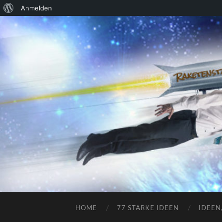
Über
Anmelden
WordPress
HOME
77 STARKE IDEEN
IDEEN