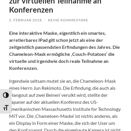
zur virtuellen Teilnahme an
Konferenzen
2. FEBRUAR 2018
/
KEINE KOMMENTARE
Eine interaktive Maske, eigentlich ein smartes,
arretierbares IPad gilt schon jetzt als eine der
zeitgeistlich passendsten Erfindungen des Jahres. Die
Chameleon-Mask ermögliche ‚Couch-Potatoes‘ die
virtuelle und irgendwie doch reale Teilnahme an
Konferenzen.
Irgendwie seltsam mutet sie an, die Chameleon-Mask
eines Herrn Jun Rekimoto. Die Erfindung, die auch als
‚Hangout auf zwei Beinen‘ verulkt wird, stellte der
Umschalten auf hohe Kontraste
Japaner auf der aktuellen Konferenz des US-
Schrift vergrößern
amerikanischen Massachusetts Institute for Technology
MIT vor. Die ‚Chameloen-Maske‘ ist nichts anderes, als
ein Display in Form einer Maske, die sich der User um
den Kopf spannt. Durch die eingebaute Kamera ist nicht