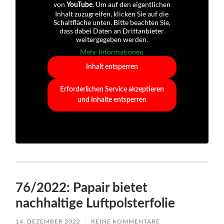
von
. Um auf den eigentlichen
YouTube
Inhalt zuzugreifen, klicken Sie auf die
Schaltfläche unten. Bitte beachten Sie,
dass dabei Daten an Drittanbieter
weitergegeben werden.
Mehr Informationen
Inhalt entsperren
Erforderlichen Service akzeptieren
und Inhalte entsperren
76/2022: Papair bietet
nachhaltige Luftpolsterfolie
14. DEZEMBER 2022
/
KEINE KOMMENTARE