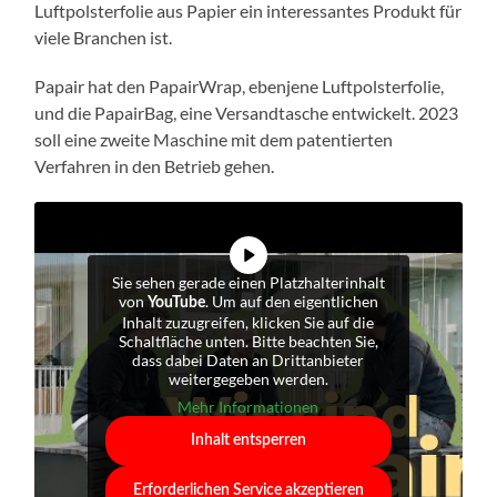
Luftpolsterfolie aus Papier ein interessantes Produkt für
viele Branchen ist.
Papair hat den PapairWrap, ebenjene Luftpolsterfolie,
und die PapairBag, eine Versandtasche entwickelt. 2023
soll eine zweite Maschine mit dem patentierten
Verfahren in den Betrieb gehen.
Sie sehen gerade einen Platzhalterinhalt
von
. Um auf den eigentlichen
YouTube
Inhalt zuzugreifen, klicken Sie auf die
Schaltfläche unten. Bitte beachten Sie,
dass dabei Daten an Drittanbieter
weitergegeben werden.
Mehr Informationen
Inhalt entsperren
Erforderlichen Service akzeptieren