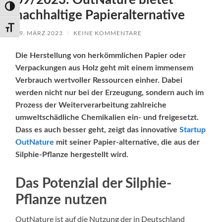
09/2023: OutNature bietet
Umschalten auf hohe Kontraste
nachhaltige Papieralternative
Schrift vergrößern
29. MÄRZ 2023
/
KEINE KOMMENTARE
Die Herstellung von herkömmlichen Papier oder
Verpackungen aus Holz geht mit einem immensem
Verbrauch wertvoller Ressourcen einher. Dabei
werden nicht nur bei der Erzeugung, sondern auch im
Prozess der Weiterverarbeitung zahlreiche
umweltschädliche Chemikalien ein- und freigesetzt.
Dass es auch besser geht, zeigt das innovative
Startup
OutNature
mit seiner Papier-alternative, die aus der
Silphie-Pflanze hergestellt wird.
Das Potenzial der Silphie-
Pflanze nutzen
OutNature ist auf die Nutzung der in Deutschland