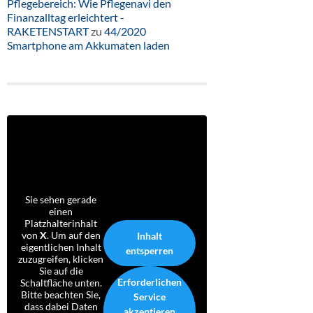
Pflegebereich: Wie Pflegenavi den
Finanzalltag erleichtert -
RAKETENSTART
zu
44/2020
Smartphone am Akkumaten laden
Sie sehen gerade
einen
Platzhalterinhalt
von
X
. Um auf den
Inhalt
eigentlichen Inhalt
entsperren
zuzugreifen, klicken
Sie auf die
Erforderlichen
Schaltfläche unten.
Bitte beachten Sie,
Service
dass dabei Daten
akzeptieren