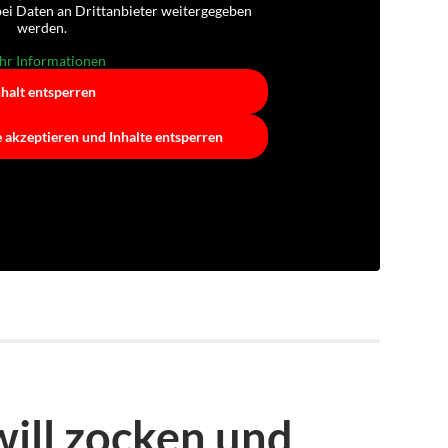
abei Daten an Drittanbieter weitergegeben
werden.
r Informationen
nhalt entsperren
e akzeptieren und Inhalte entsperren
ill zocken und