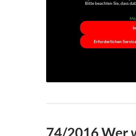
Bitte beachten Sie, dass d
Meh
I
Erforderlichen Servic
74/2016 Wer w