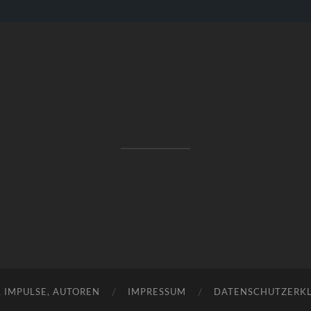
RAKETENSTART
Pro Jahr 77 kreative Ideen, die es schaffen können ...
, IMPULSE, AUTOREN
IMPRESSUM
DATENSCHUTZERK