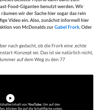
Fast-Food-Giganten benutzt werden. Wir
 räumen wir der Sache hier sogar das rein
fige Video ein. Also, zunächst informell hier
l-Aktion von McDonalds zur
Gabel Frork
. Oder
er nach gedacht, ob die Frork eine ‚echte
start-Konzept sei. Das ist sie natürlich nicht,
e Nummer auf dem Weg zu den 77
atzhalterinhalt von
YouTube
. Um auf den
fen, klicken Sie auf die Schaltfläche unten.