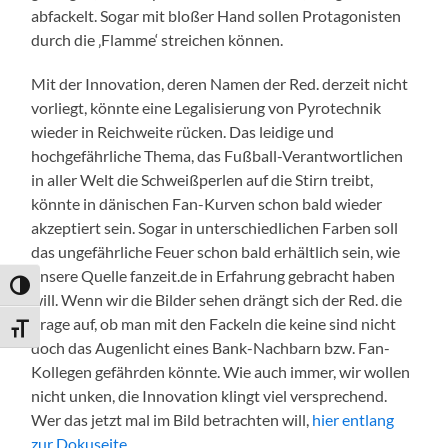
abfackelt. Sogar mit bloßer Hand sollen Protagonisten
durch die ‚Flamme‘ streichen können.
Mit der Innovation, deren Namen der Red. derzeit nicht
vorliegt, könnte eine Legalisierung von Pyrotechnik
wieder in Reichweite rücken. Das leidige und
hochgefährliche Thema, das Fußball-Verantwortlichen
in aller Welt die Schweißperlen auf die Stirn treibt,
könnte in dänischen Fan-Kurven schon bald wieder
akzeptiert sein. Sogar in unterschiedlichen Farben soll
das ungefährliche Feuer schon bald erhältlich sein, wie
unsere Quelle fanzeit.de in Erfahrung gebracht haben
Umschalten auf hohe Kontraste
will. Wenn wir die Bilder sehen drängt sich der Red. die
Frage auf, ob man mit den Fackeln die keine sind nicht
Schrift vergrößern
doch das Augenlicht eines Bank-Nachbarn bzw. Fan-
Kollegen gefährden könnte. Wie auch immer, wir wollen
nicht unken, die Innovation klingt viel versprechend.
Wer das jetzt mal im Bild betrachten will,
hier entlang
zur Dokuseite
.