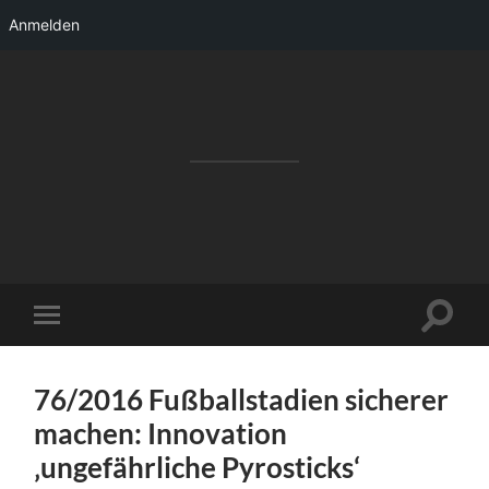
Anmelden
RAKETENSTART
Pro Jahr 77 kreative Ideen, die es schaffen
können ...
Suchfe
Mobile-
ein-/a
Menü
ein-/ausblenden
76/2016 Fußballstadien sicherer
machen: Innovation
‚ungefährliche Pyrosticks‘