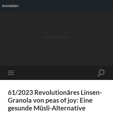
Anmelden
RAKETENSTART
Pro Jahr 77 kreative Ideen, die es schaffen
können ...
Suchfe
Mobile-
ein-/a
Menü
ein-/ausblenden
61/2023 Revolutionäres Linsen-
Granola von peas of joy: Eine
gesunde Müsli-Alternative