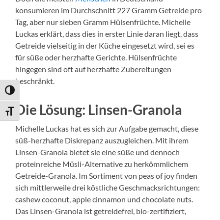
konsumieren im Durchschnitt 227 Gramm Getreide pro
Tag, aber nur sieben Gramm Hülsenfrüchte. Michelle
Luckas erklärt, dass dies in erster Linie daran liegt, dass
Getreide vielseitig in der Küche eingesetzt wird, sei es
für süße oder herzhafte Gerichte. Hülsenfrüchte
hingegen sind oft auf herzhafte Zubereitungen
beschränkt.
Umschalten auf hohe Kontraste
Die Lösung: Linsen-Granola
Schrift vergrößern
Michelle Luckas hat es sich zur Aufgabe gemacht, diese
süß-herzhafte Diskrepanz auszugleichen. Mit ihrem
Linsen-Granola bietet sie eine süße und dennoch
proteinreiche Müsli-Alternative zu herkömmlichem
Getreide-Granola. Im Sortiment von peas of joy finden
sich mittlerweile drei köstliche Geschmacksrichtungen:
cashew coconut, apple cinnamon und chocolate nuts.
Das Linsen-Granola ist getreidefrei, bio-zertifiziert,