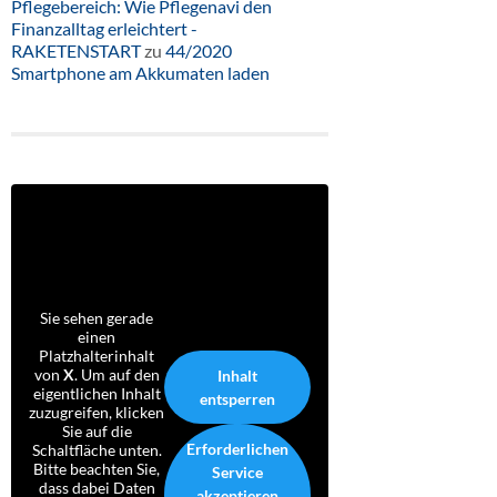
Pflegebereich: Wie Pflegenavi den
Finanzalltag erleichtert -
RAKETENSTART
zu
44/2020
Smartphone am Akkumaten laden
Sie sehen gerade
einen
Platzhalterinhalt
von
X
. Um auf den
Inhalt
eigentlichen Inhalt
entsperren
zuzugreifen, klicken
Sie auf die
Erforderlichen
Schaltfläche unten.
Bitte beachten Sie,
Service
dass dabei Daten
akzeptieren