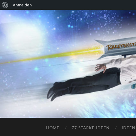
Über
Anmelden
WordPress
HOME
77 STARKE IDEEN
IDEEN