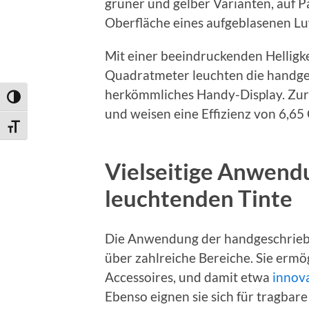
grüner und gelber Varianten, auf Pa
Oberfläche eines aufgeblasenen Luf
Mit einer beeindruckenden Helligke
Quadratmeter leuchten die handgesc
herkömmliches Handy-Display. Zur A
Umschalten auf hohe Kontraste
und weisen eine Effizienz von 6,65
Schrift vergrößern
Vielseitige Anwend
leuchtenden Tinte
Die Anwendung der handgeschriebe
über zahlreiche Bereiche. Sie erm
Accessoires, und damit etwa
innov
Ebenso eignen sie sich für tragbare