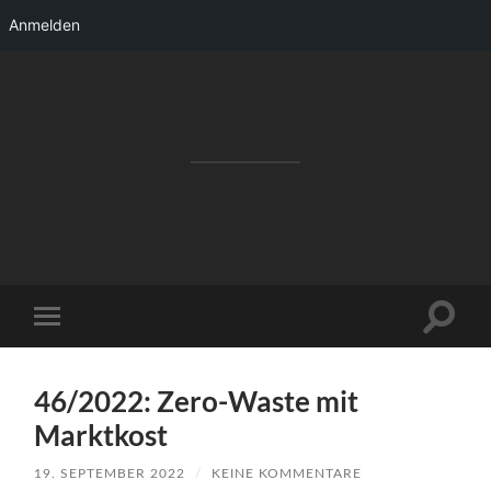
Anmelden
RAKETENSTART
Pro Jahr 77 kreative Ideen, die es schaffen
können ...
Suchfe
Mobile-
ein-/a
Menü
ein-/ausblenden
46/2022: Zero-Waste mit
Marktkost
19. SEPTEMBER 2022
/
KEINE KOMMENTARE