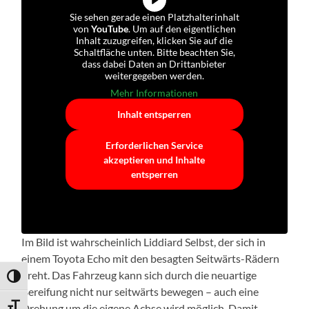
Sie sehen gerade einen Platzhalterinhalt
von
YouTube
. Um auf den eigentlichen
Inhalt zuzugreifen, klicken Sie auf die
Schaltfläche unten. Bitte beachten Sie,
dass dabei Daten an Drittanbieter
weitergegeben werden.
Mehr Informationen
Inhalt entsperren
Erforderlichen Service
akzeptieren und Inhalte
entsperren
Im Bild ist wahrscheinlich Liddiard Selbst, der sich in
einem Toyota Echo mit den besagten Seitwärts-Rädern
dreht. Das Fahrzeug kann sich durch die neuartige
Umschalten auf hohe Kontraste
Bereifung nicht nur seitwärts bewegen – auch eine
Drehung um die eigene Achse wird möglich. Damit
Schrift vergrößern