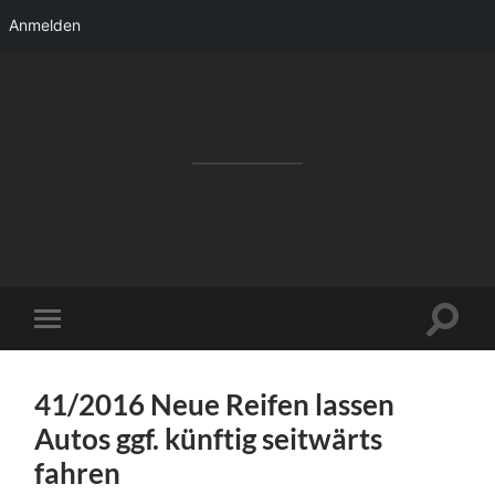
Anmelden
RAKETENSTART
Pro Jahr 77 kreative Ideen, die es schaffen
können ...
Suchfe
Mobile-
ein-/a
Menü
ein-/ausblenden
41/2016 Neue Reifen lassen
Autos ggf. künftig seitwärts
fahren