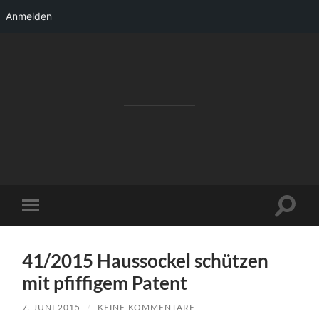
Anmelden
RAKETENSTART
Pro Jahr 77 kreative Ideen, die es schaffen
können ...
Suchfe
Mobile-
ein-/a
Menü
ein-/ausblenden
41/2015 Haussockel schützen
mit pfiffigem Patent
7. JUNI 2015
/
KEINE KOMMENTARE