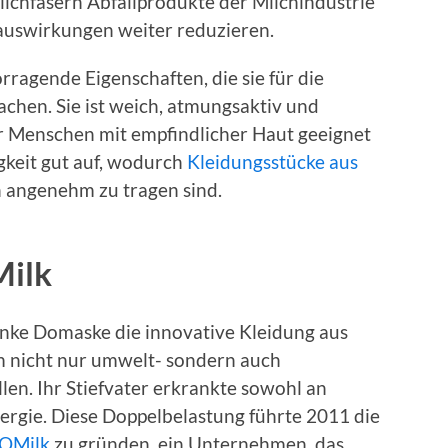
lchfasern Abfallprodukte der Milchindustrie
auswirkungen weiter reduzieren.
rragende Eigenschaften, die sie für die
chen. Sie ist weich, atmungsaktiv und
ür Menschen mit empfindlicher Haut geeignet
keit gut auf, wodurch
Kleidungsstücke aus
angenehm zu tragen sind.
Milk
nke Domaske die innovative Kleidung aus
m nicht nur umwelt- sondern auch
len. Ihr Stiefvater erkrankte sowohl an
lergie. Diese Doppelbelastung führte 2011 die
QMilk
zu gründen, ein Unternehmen, das