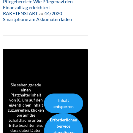
Pflegebereich: Wie Pflegenavi den
Finanzalltag erleichtert -
RAKETENSTART
zu
44/2020
Smartphone am Akkumaten laden
Sie sehen gerade
einen
Platzhalterinhalt
von
X
. Um auf den
Inhalt
eigentlichen Inhalt
entsperren
zuzugreifen, klicken
Sie auf die
Erforderlichen
Schaltfläche unten.
Bitte beachten Sie,
Service
dass dabei Daten
akzeptieren