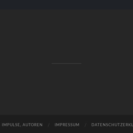
RAKETENSTART
Pro Jahr 77 kreative Ideen, die es schaffen können ...
, IMPULSE, AUTOREN
IMPRESSUM
DATENSCHUTZERK