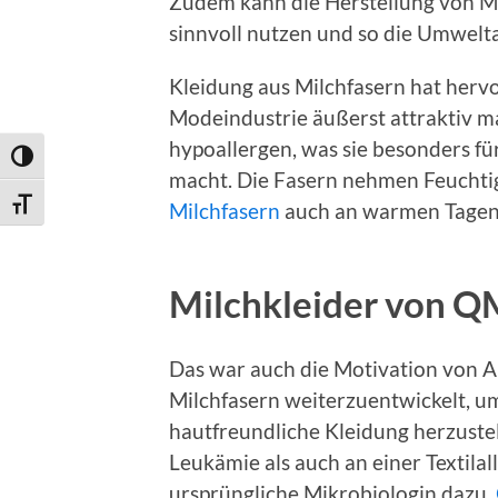
Zudem kann die Herstellung von Mi
sinnvoll nutzen und so die Umwelt
Kleidung aus Milchfasern hat hervo
Modeindustrie äußerst attraktiv ma
hypoallergen, was sie besonders f
Umschalten auf hohe Kontraste
macht. Die Fasern nehmen Feuchtig
Schrift vergrößern
Milchfasern
auch an warmen Tagen 
Milchkleider von Q
Das war auch die Motivation von A
Milchfasern weiterzuentwickelt, u
hautfreundliche Kleidung herzustel
Leukämie als auch an einer Textilal
ursprüngliche Mikrobiologin dazu,