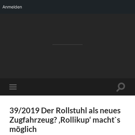
Anmelden
RAKETENSTART
Pro Jahr 77 kreative Ideen, die es schaffen
können ...
Suchfe
Mobile-
ein-/a
Menü
ein-/ausblenden
39/2019 Der Rollstuhl als neues
Zugfahrzeug? ‚Rollikup‘ macht`s
möglich