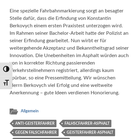
Eine spezielle Fahrbahnmarkierung sorgt an besagter
Stelle dafür, dass die Erfindung von Konstantin
Berkovych einem ersten Praxistest unterzogen wird.
Im Rahmen seiner Bachelor-Arbeit hatte der Polizist an
seiner Erfindung gearbeitet. Nun wirbt er für
weitergehende Akzeptanz und Bekanntheitsgrad seiner
Innovation. Die Unebenheiten im Asphalt würden auch
von in korrekter Richtung passierenden
Verkehrsteilnehmern registriert, allerdings kaum
Umschalten auf hohe Kontraste
spürbar, so eine Pressemitteilung. Wir wünschen
Schrift vergrößern
Herrn Berkovych viel Erfolg und eine weltweite
Anerkennung – gute Ideen verdienen Honorierung.
Allgemein
ANTI-GEISTERFAHRER
FALHSCFAHRER-ASPHALT
GEGEN FALSCHFAHRER
GEISTERFAHRER-ASPHALT