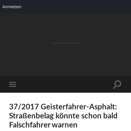
Anmelden
RAKETENSTART
Pro Jahr 77 kreative Ideen, die es schaffen
können ...
Suchfe
Mobile-
ein-/a
Menü
ein-/ausblenden
37/2017 Geisterfahrer-Asphalt:
Straßenbelag könnte schon bald
Falschfahrer warnen