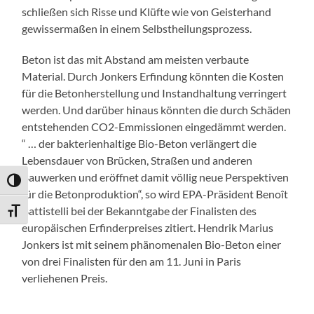
schließen sich Risse und Klüfte wie von Geisterhand
gewissermaßen in einem Selbstheilungsprozess.
Beton ist das mit Abstand am meisten verbaute
Material. Durch Jonkers Erfindung könnten die Kosten
für die Betonherstellung und Instandhaltung verringert
werden. Und darüber hinaus könnten die durch Schäden
entstehenden CO2-Emmissionen eingedämmt werden.
“ … der bakterienhaltige Bio-Beton verlängert die
Lebensdauer von Brücken, Straßen und anderen
Bauwerken und eröffnet damit völlig neue Perspektiven
Umschalten auf hohe Kontraste
für die Betonproduktion“, so wird EPA-Präsident Benoît
Battistelli bei der Bekanntgabe der Finalisten des
Schrift vergrößern
europäischen Erfinderpreises zitiert. Hendrik Marius
Jonkers ist mit seinem phänomenalen Bio-Beton einer
von drei Finalisten für den am 11. Juni in Paris
verliehenen Preis.