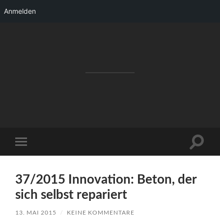
Anmelden
RAKETENSTART
Pro Jahr 77 kreative Ideen, die es schaffen
können ...
Suchfe
Mobile-
ein-/a
Menü
ein-/ausblenden
37/2015 Innovation: Beton, der
sich selbst repariert
13. MAI 2015
/
KEINE KOMMENTARE