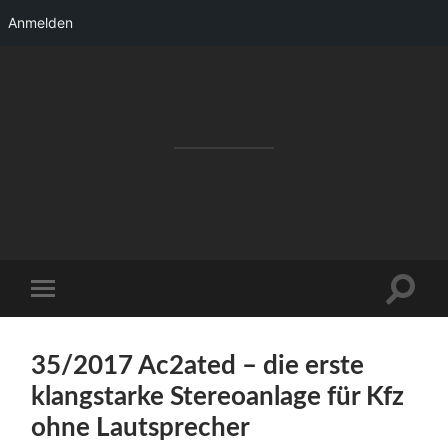
Anmelden
RAKETENSTART
Pro Jahr 77 kreative Ideen, die es schaffen
können ...
Suchfe
Mobile-
ein-/a
Menü
ein-/ausblenden
35/2017 Ac2ated – die erste
klangstarke Stereoanlage für Kfz
ohne Lautsprecher