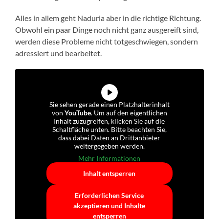
Alles in allem geht Naduria aber in die richtige Richtung.
Obwohl ein paar Dinge noch nicht ganz ausgereift sind,
werden diese Probleme nicht totgeschwiegen, sondern
adressiert und bearbeitet.
Sie sehen gerade einen Platzhalterinhalt
von
YouTube
. Um auf den eigentlichen
Inhalt zuzugreifen, klicken Sie auf die
Schaltfläche unten. Bitte beachten Sie,
dass dabei Daten an Drittanbieter
weitergegeben werden.
Mehr Informationen
Inhalt entsperren
Erforderlichen Service
akzeptieren und Inhalte
entsperren