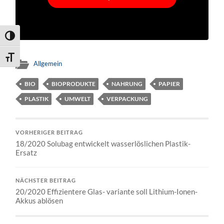
Umschalten auf hohe Kontraste
Schrift vergrößern
Allgemein
BIO
BIOPRODUKTE
NAHRUNG
PAPIER
PLASTIK
UMWELT
VERPACKUNG
VORHERIGER BEITRAG
18/2020 Solubag entwickelt wasserlöslichen Plastik-
Ersatz
NÄCHSTER BEITRAG
20/2020 Effizientere Glas- variante soll Lithium-Ionen-
Akkus ablösen