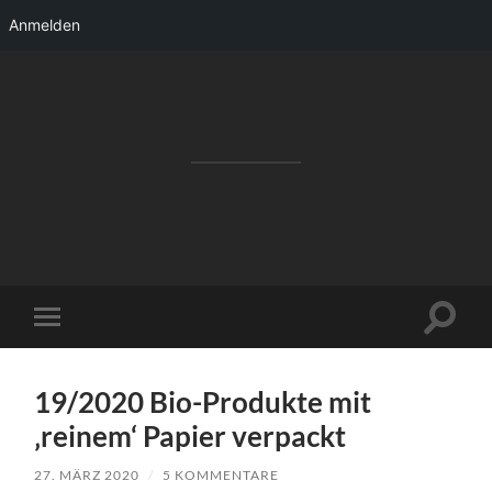
Anmelden
RAKETENSTART
Pro Jahr 77 kreative Ideen, die es schaffen
können ...
Suchfe
Mobile-
ein-/a
Menü
ein-/ausblenden
19/2020 Bio-Produkte mit
‚reinem‘ Papier verpackt
27. MÄRZ 2020
/
5 KOMMENTARE