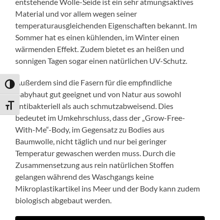
entstehende Wolle-Seide ist ein sehr atmungsaktives
Material und vor allem wegen seiner
temperaturausgleichenden Eigenschaften bekannt. Im
Sommer hat es einen kühlenden, im Winter einen
wärmenden Effekt. Zudem bietet es an heißen und
sonnigen Tagen sogar einen natürlichen UV-Schutz.
Außerdem sind die Fasern für die empfindliche
Umschalten auf hohe Kontraste
Babyhaut gut geeignet und von Natur aus sowohl
antibakteriell als auch schmutzabweisend. Dies
Schrift vergrößern
bedeutet im Umkehrschluss, dass der „Grow-Free-
With-Me“-Body, im Gegensatz zu Bodies aus
Baumwolle, nicht täglich und nur bei geringer
Temperatur gewaschen werden muss. Durch die
Zusammensetzung aus rein natürlichen Stoffen
gelangen während des Waschgangs keine
Mikroplastikartikel ins Meer und der Body kann zudem
biologisch abgebaut werden.