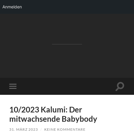
Anmelden
RAKETENSTART
Pro Jahr 77 kreative Ideen, die es schaffen
können ...
Suchfe
Mobile-
ein-/a
Menü
ein-/ausblenden
10/2023 Kalumi: Der
mitwachsende Babybody
31. MÄRZ 2023
/
KEINE KOMMENTARE